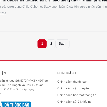
ile Cabernet Sauvignon: vì sao đáng thử? Khám phá va
ng đỏ, rượu vang Chile Cabernet Sauvignon luôn là cái tên được nhắc đến n
/2026
1
2
Sau ›
HẬN
CHÍNH SÁCH
 bán lẻ rượu Số: 57/GP-PKTKHĐT do
Chính sách thanh toán
h Tế – Kế Hoạch Và Đầu Tư thuộc
Chính sách vận chuyển
h Phố Thủ Đức cấp ngày
24
Chính sách bảo mật thông tin
Chính sách xử lý khiếu nại