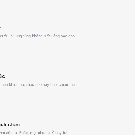
è
người lại lúng túng không biết uống sao cho…
ức
 chọn khiến bữa tiệc nhẹ hay buổi chiều thư…
ách chọn
chai đến từ Pháp, một chai từ Ý hay từ…