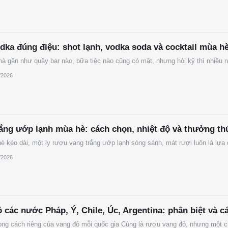
ka đúng điệu: shot lạnh, vodka soda và cocktail mùa h
à gần như quầy bar nào, bữa tiệc nào cũng có mặt, nhưng hỏi kỹ thì nhiều 
/2026
ắng ướp lạnh mùa hè: cách chọn, nhiệt độ và thưởng th
è kéo dài, một ly rượu vang trắng ướp lạnh sóng sánh, mát rượi luôn là lựa
/2026
các nước Pháp, Ý, Chile, Úc, Argentina: phân biệt và c
hong cách riêng của vang đỏ mỗi quốc gia Cùng là rượu vang đỏ, nhưng một 