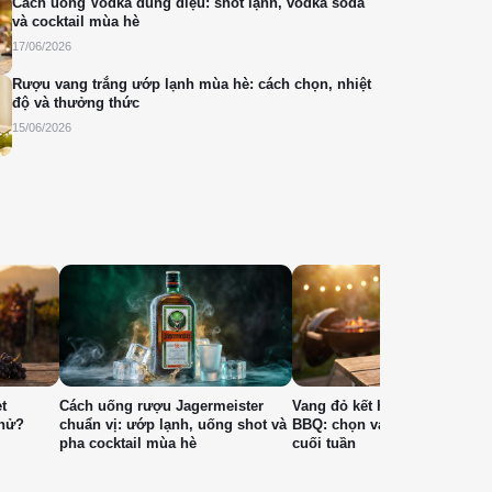
Cách uống Vodka đúng điệu: shot lạnh, vodka soda
và cocktail mùa hè
17/06/2026
Rượu vang trắng ướp lạnh mùa hè: cách chọn, nhiệt
độ và thưởng thức
15/06/2026
t
Cách uống rượu Jagermeister
Vang đỏ kết hợp món nướng
thử?
chuẩn vị: ướp lạnh, uống shot và
BBQ: chọn vang G7 cho bữa 
pha cocktail mùa hè
cuối tuần