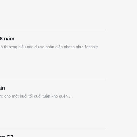
18 năm
 có thương hiệu nào được nhận diện nhanh như Johnnie
ần
ức cho một buổi tối cuối tuần khó quên.…