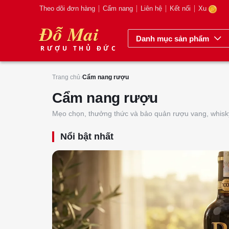
Theo dõi đơn hàng
Cẩm nang
Liên hệ
Kết nối
Xu
Đỗ Mai
Danh mục sản phẩm
RƯỢU THỦ ĐỨC
Trang chủ
›
Cẩm nang rượu
Cẩm nang rượu
Mẹo chọn, thưởng thức và bảo quản rượu vang, whisk
Nổi bật nhất