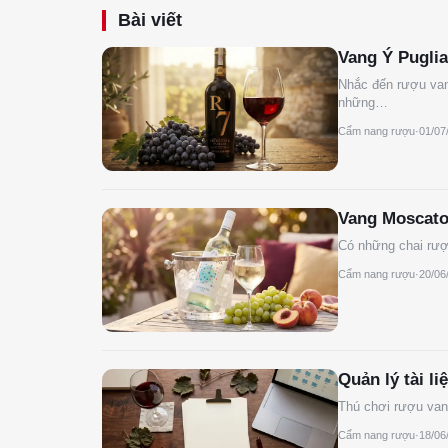
Bài viết
Vang Ý Puglia
Nhắc đến rượu van
những…
Cẩm nang rượu
·
01/07
Vang Moscato
Có những chai rượ
Cẩm nang rượu
·
20/06
Quản lý tài l
Thú chơi rượu van
Cẩm nang rượu
·
18/06