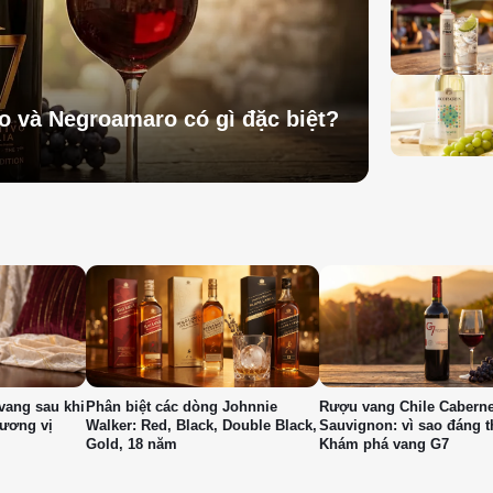
vo và Negroamaro có gì đặc biệt?
vang sau khi
Phân biệt các dòng Johnnie
Rượu vang Chile Caberne
hương vị
Walker: Red, Black, Double Black,
Sauvignon: vì sao đáng 
Gold, 18 năm
Khám phá vang G7