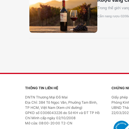
Rượu vang Ch
Trong thế giới va
Cẩm nang rượu
·
02/06
THÔNG TIN LIÊN HỆ
CHỨNG N
DNTN Thương Mại Đỗ Mai
Giấy phép
Địa Chỉ: 384 Tô Ngọc Vân, Phường Tam Bình,
Phòng Kin
TP HCM, Việt Nam (Xem chỉ đường)
UBND Thàn
GPKD số 0306043226 do Sở KH và ĐT TP Hồ
22/03/20
Chí Minh cấp ngày 02/10/2008
Mở cửa: 08:00-20:00 T2-CN