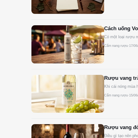
Cách uống Vod
Có một loại rượu m
Cẩm nang rượu
·
17/06
Rượu vang tr
Khi cái nóng mùa h
Cẩm nang rượu
·
15/06
Rượu vang đỏ 
Điều gì tạo nên p