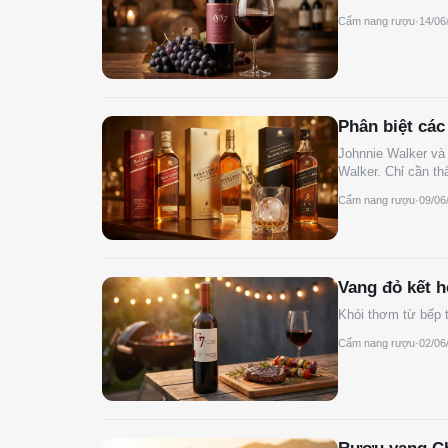
Cẩm nang rượu
·
14/06
Phân biệt các
Johnnie Walker và
Walker. Chỉ cần t
Cẩm nang rượu
·
09/06
Vang đỏ kết 
Khói thơm từ bếp t
Cẩm nang rượu
·
02/06