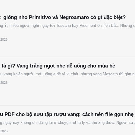
: giống nho Primitivo và Negroamaro có gì đặc biệt?
g Ý, nhiều người nghĩ ngay tới Toscana hay Piedmont ở miền Bắc. Nhưng ở 
/2026
 là gì? Vang trắng ngọt nhẹ dễ uống cho mùa hè
u vang khiến người mới uống e dè vì vị chát, nhưng vang Moscato thì gần n
/2026
iệu PDF cho bộ sưu tập rượu vang: cách nén file gọn nhẹ 
g ngày nay không chỉ dừng lại ở chuyện rót ra ly và thưởng thức. Người s
/2026