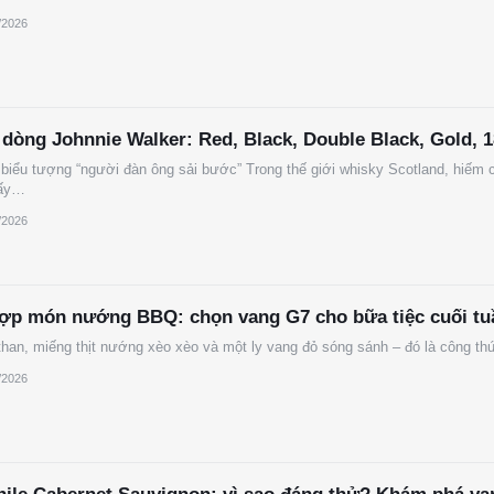
/2026
 dòng Johnnie Walker: Red, Black, Double Black, Gold, 
 biểu tượng “người đàn ông sải bước” Trong thế giới whisky Scotland, hiếm
hấy…
/2026
hợp món nướng BBQ: chọn vang G7 cho bữa tiệc cuối tu
han, miếng thịt nướng xèo xèo và một ly vang đỏ sóng sánh – đó là công th
/2026