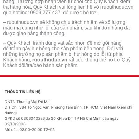
hàng. Trường hợp nhân viên từ chối cho Quý Khách kiểm
tra hàng hóa, Quý Khách vui lòng liên hệ với ruouthuduc.vn
qua hotline: 0909 277 437 để được hỗ trợ.
– ruouthuduc.vn sẽ không chịu trách nhiệm về số lượng,
mẫu mã cũng như lỗi của sản phẩm, sau khi đơn hàng đã
được giao hàng thành công.
– Quý Khách tránh dùng vật sắc nhọn để mở gói hàng
để tránh gây hư hỏng cho sản phẩm bên trong. Đối với
những trường hợp sản phẩm bị hư hỏng do lỗi từ phía
Khách hàng,
ruouthuduc.vn
rất tiếc không thể hỗ trợ Quý
Khách đổi/trả/bảo hành sản phẩm.
THÔNG TIN LIÊN HỆ
DNTN Thương Mại Đỗ Mai
Địa Chỉ: 384 Tô Ngọc Vân, Phường Tam Bình, TP HCM, Việt Nam (Xem chỉ
đường)
GPKD số 0306043226 do Sở KH và ĐT TP Hồ Chí Minh cấp ngày
02/10/2008
Mở cửa: 08:00-20:00 T2-CN