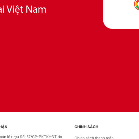
HẬN
CHÍNH SÁCH
 bán lẻ rượu Số: 57/GP-PKTKHĐT do
Chính sách thanh toán