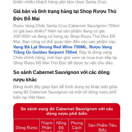
khiến nhiều khách hàng yên tâm chọn Santa Cruz.
Giá bán và tình trạng hàng tại Shop Rượu Thủ
Đức Đỗ Mai
Rượu Vang Chile Santa Cruz Cabernet Sauvignon 750ml
có giá bao nhiêu? Hiện tại sản phẩm đang có giá
200.000
₫
và đang có hàng tại Shop Rượu Thủ Đức Đỗ
Mai. Bạn cũng có thể quan tâm đến các sản phẩm này:
Vang Đà Lạt Strong Red Wine 750ML
,
Rượu Vang
Trắng Úc Golden Serpent 750ml
. Đây là dòng vang
Chile chính hãng, mời bạn ghé xem và mua trực tiếp tại
Shop Rượu Đỗ Mai Thủ Đức để được tư vấn chu đáo.
So sánh Cabernet Sauvignon với các dòng
rượu khác
Bảng dưới đây giúp bạn dễ hình dung sự khác biệt giữa
vang đỏ Cabernet Sauvignon và một số dòng rượu phổ
biến tại Việt Nam.
So sánh vang đỏ Cabernet Sauvignon với các
dòng rượu phổ biến
Thành
Nồng
Phong
Sản Phẩm Tiêu
Dòng Rượu
Phần
Độ
Cách
Biểu