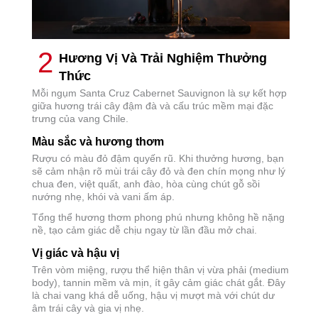
2
Hương Vị Và Trải Nghiệm Thưởng
Thức
Mỗi ngụm Santa Cruz Cabernet Sauvignon là sự kết hợp
giữa hương trái cây đậm đà và cấu trúc mềm mại đặc
trưng của vang Chile.
Màu sắc và hương thơm
Rượu có màu đỏ đậm quyến rũ. Khi thưởng hương, bạn
sẽ cảm nhận rõ mùi trái cây đỏ và đen chín mọng như lý
chua đen, việt quất, anh đào, hòa cùng chút gỗ sồi
nướng nhẹ, khói và vani ấm áp.
Tổng thể hương thơm phong phú nhưng không hề nặng
nề, tạo cảm giác dễ chịu ngay từ lần đầu mở chai.
Vị giác và hậu vị
Trên vòm miệng, rượu thể hiện thân vị vừa phải (medium
body), tannin mềm và mịn, ít gây cảm giác chát gắt. Đây
là chai vang khá dễ uống, hậu vị mượt mà với chút dư
âm trái cây và gia vị nhẹ.