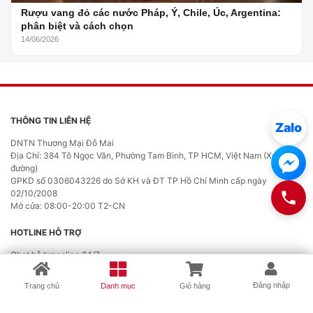
Rượu vang đỏ các nước Pháp, Ý, Chile, Úc, Argentina:
phân biệt và cách chọn
14/06/2026
THÔNG TIN LIÊN HỆ
Zalo
DNTN Thương Mại Đỗ Mai
Địa Chỉ: 384 Tô Ngọc Vân, Phường Tam Bình, TP HCM, Việt Nam (Xem chỉ
đường)
GPKD số 0306043226 do Sở KH và ĐT TP Hồ Chí Minh cấp ngày
02/10/2008
Mở cửa: 08:00-20:00 T2-CN
HOTLINE HỖ TRỢ
Chat hỗ trợ online 24/7
×
Danh Mục Sản Phẩm
Đăng nhập
Trang chủ
Danh mục
Giỏ hàng
CHỨNG NHẬN