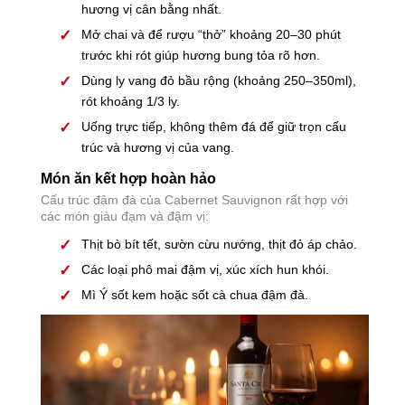
hương vị cân bằng nhất.
Mở chai và để rượu “thở” khoảng 20–30 phút
trước khi rót giúp hương bung tỏa rõ hơn.
Dùng ly vang đỏ bầu rộng (khoảng 250–350ml),
rót khoảng 1/3 ly.
Uống trực tiếp, không thêm đá để giữ trọn cấu
trúc và hương vị của vang.
Món ăn kết hợp hoàn hảo
Cấu trúc đậm đà của Cabernet Sauvignon rất hợp với
các món giàu đạm và đậm vị:
Thịt bò bít tết, sườn cừu nướng, thịt đỏ áp chảo.
Các loại phô mai đậm vị, xúc xích hun khói.
Mì Ý sốt kem hoặc sốt cà chua đậm đà.