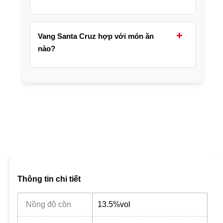
Nên mở chai và để rượu thở khoảng 20–30
phút trước khi rót. Việc này giúp hương trái
+
Vang Santa Cruz hợp với món ăn
cây và gỗ sồi bung tỏa rõ hơn, vị cũng mềm
nào?
mại hơn.
Sản phẩm hợp với thịt bò bít tết, sườn cừu
nướng, phô mai đậm vị và mì Ý sốt đậm đà,
giúp cân bằng vị béo và làm bữa ăn thêm
tròn vị.
Thông tin chi tiết
Nồng độ cồn
13.5%vol