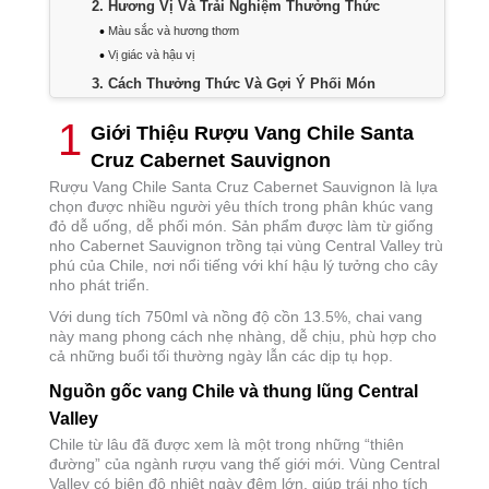
2
Hương Vị Và Trải Nghiệm Thưởng Thức
Màu sắc và hương thơm
Vị giác và hậu vị
3
Cách Thưởng Thức Và Gợi Ý Phối Món
Nhiệt độ, loại ly và thời gian thở
1
Giới Thiệu Rượu Vang Chile Santa
Món ăn kết hợp hoàn hảo
Cruz Cabernet Sauvignon
4
Lợi Ích Và Những Dịp Nên Thưởng Thức
Rượu Vang Chile Santa Cruz Cabernet Sauvignon là lựa
Thư giãn và gắn kết
chọn được nhiều người yêu thích trong phân khúc vang
Lựa chọn làm quà biếu
đỏ dễ uống, dễ phối món. Sản phẩm được làm từ giống
5
Giá Bán Và So Sánh Các Dòng Rượu
nho Cabernet Sauvignon trồng tại vùng Central Valley trù
phú của Chile, nơi nổi tiếng với khí hậu lý tưởng cho cây
Giá bán và tình trạng hàng tại Shop Rượu Thủ Đức Đỗ Mai
nho phát triển.
So sánh Cabernet Sauvignon với các dòng rượu khác
Với dung tích 750ml và nồng độ cồn 13.5%, chai vang
6
Cách Bảo Quản Và Đối Tượng Phù Hợp
này mang phong cách nhẹ nhàng, dễ chịu, phù hợp cho
Cách bảo quản đúng chuẩn
cả những buổi tối thường ngày lẫn các dịp tụ họp.
Ai nên thưởng thức và độ say
Nguồn gốc vang Chile và thung lũng Central
7
Câu Hỏi Thường Gặp
Valley
Santa Cruz Cabernet Sauvignon 2024 có vị thế nào?
Chile từ lâu đã được xem là một trong những “thiên
Vang Chile Santa Cruz 750ml nồng độ bao nhiêu?
đường” của ngành rượu vang thế giới mới. Vùng Central
Mua vang Santa Cruz Cabernet Sauvignon chính hãng ở
Valley có biên độ nhiệt ngày đêm lớn, giúp trái nho tích
đâu?