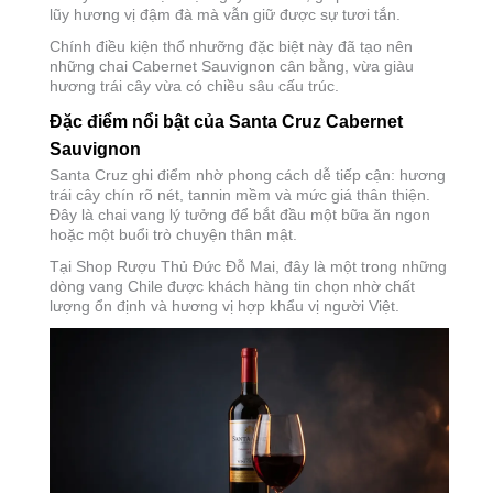
lũy hương vị đậm đà mà vẫn giữ được sự tươi tắn.
Nên để Santa Cruz Cabernet Sauvignon thở bao lâu?
Chính điều kiện thổ nhưỡng đặc biệt này đã tạo nên
Vang Santa Cruz hợp với món ăn nào?
những chai Cabernet Sauvignon cân bằng, vừa giàu
hương trái cây vừa có chiều sâu cấu trúc.
Đặc điểm nổi bật của Santa Cruz Cabernet
Sauvignon
Santa Cruz ghi điểm nhờ phong cách dễ tiếp cận: hương
trái cây chín rõ nét, tannin mềm và mức giá thân thiện.
Đây là chai vang lý tưởng để bắt đầu một bữa ăn ngon
hoặc một buổi trò chuyện thân mật.
Tại Shop Rượu Thủ Đức Đỗ Mai, đây là một trong những
dòng vang Chile được khách hàng tin chọn nhờ chất
lượng ổn định và hương vị hợp khẩu vị người Việt.