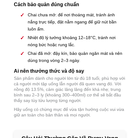
Cách bảo quản đúng chuẩn
Chai chưa mở: để nơi thoáng mát, tránh ánh
nắng trực tiếp, đặt nằm ngang để giữ nút bần
luôn ẩm.
Nhiệt độ lý tưởng khoảng 12–18°C, tránh nơi
nóng bức hoặc rung lắc.
Chai đã mở: đậy kín, bảo quản ngăn mát và nên
dùng trong vòng 2–3 ngày.
Ai nên thưởng thức và độ say
Sản phẩm dành cho người lớn từ đủ 18 tuổi, phù hợp với
cả người mới tập uống lẫn người đã quen vang đỏ. Với
nồng độ 13.5%, cảm giác lâng lâng đến khá nhẹ; trung
bình sau 2–3 ly (khoảng 300–400ml) cơ thể sẽ bắt đầu
thấy say tùy tửu lượng từng người.
Hãy uống có chừng mực để vừa tận hưởng cuộc vui vừa
giữ an toàn cho bản thân và mọi người.