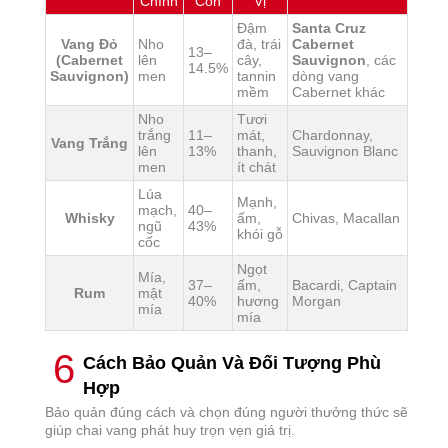
Chính
Cồn
Vị
Đậm
Santa Cruz
Vang Đỏ
Nho
đà, trái
Cabernet
13–
(Cabernet
lên
cây,
Sauvignon
, các
14.5%
Sauvignon)
men
tannin
dòng vang
mềm
Cabernet khác
Nho
Tươi
trắng
11–
mát,
Chardonnay,
Vang Trắng
lên
13%
thanh,
Sauvignon Blanc
men
ít chát
Lúa
Mạnh,
mạch,
40–
Whisky
ấm,
Chivas, Macallan
ngũ
43%
khói gỗ
cốc
Ngọt
Mía,
37–
ấm,
Bacardi, Captain
Rum
mật
40%
hương
Morgan
mía
mía
6
Cách Bảo Quản Và Đối Tượng Phù
Hợp
Bảo quản đúng cách và chọn đúng người thưởng thức sẽ
giúp chai vang phát huy trọn vẹn giá trị.