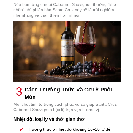
Nếu bạn từng e ngại Cabernet Sauvignon thường “khó
nhằn”, thì phiên bản Santa Cruz này sẽ là trải nghiệm
nhẹ nhàng và thân thiện hơn nhiều.
3
Cách Thưởng Thức Và Gợi Ý Phối
Món
Một chút tinh tế trong cách phục vụ sẽ giúp Santa Cruz
Cabernet Sauvignon bộc lộ trọn vẹn hương vị.
Nhiệt độ, loại ly và thời gian thở
Thưởng thức ở nhiệt độ khoảng 16–18°C để