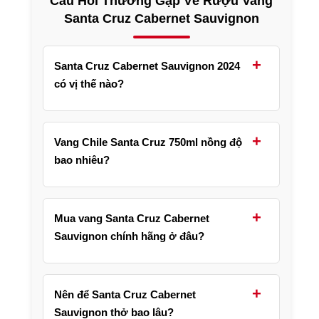
Câu Hỏi Thường Gặp Về Rượu Vang
Santa Cruz Cabernet Sauvignon
+
Santa Cruz Cabernet Sauvignon 2024
có vị thế nào?
Rượu có vị đậm đà vừa phải, hương trái cây
đỏ và đen chín như lý chua đen, việt quất,
+
Vang Chile Santa Cruz 750ml nồng độ
kèm chút gỗ sồi và vani. Tannin mềm nên khá
bao nhiêu?
dễ uống.
Sản phẩm có dung tích 750ml và nồng độ
cồn 13.5%, mang phong cách nhẹ nhàng, dễ
+
Mua vang Santa Cruz Cabernet
thưởng thức cho cả người mới làm quen với
Sauvignon chính hãng ở đâu?
vang đỏ.
Bạn có thể đến trực tiếp Shop Rượu Thủ Đức
Đỗ Mai tại Hồ Chí Minh để chọn mua sản
+
Nên để Santa Cruz Cabernet
phẩm chính hãng và được tư vấn về hương vị
Sauvignon thở bao lâu?
cũng như cách phối món.