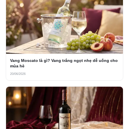
Vang Moscato là gì? Vang trắng ngọt nhẹ dễ uống cho
mùa hè
20/06/2026