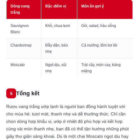
Dòng vang
Đặc điểm vị
Món ăn gợi ý
trắng
Sauvignon
Khô, chua tươi
Gỏi, salad, hàu sống
Blanc
Chardonnay
Đầy đặn, béo
Cá nướng, tôm bơ tỏi
nhẹ
Moscato
Ngọt dịu, sủi
Trái cây, món cay, tráng
nhẹ
miệng
Tổng kết
Rượu vang trắng ướp lạnh là người bạn đồng hành tuyệt vời
cho mùa hè: tươi mát, thanh nhẹ và dễ thưởng thức. Chỉ cần
chọn dòng hợp khẩu vị, ướp ở nhiệt độ phù hợp và kết hợp
cùng vài món thanh nhẹ, bạn đã có thể tận hưởng những phút
giây thư giãn sảng khoái. Dù là một chai Moscato ngọt dịu hay