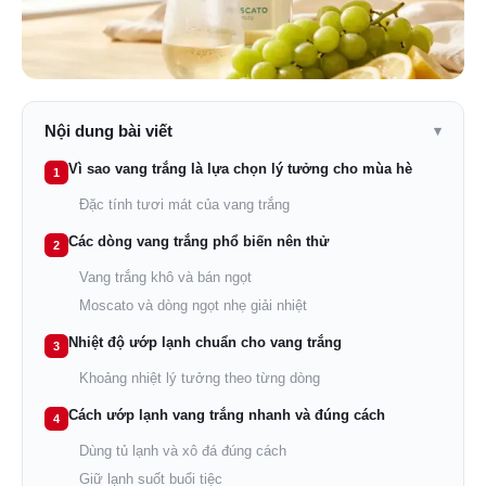
Nội dung bài viết
Vì sao vang trắng là lựa chọn lý tưởng cho mùa hè
1
Đặc tính tươi mát của vang trắng
Các dòng vang trắng phổ biến nên thử
2
Vang trắng khô và bán ngọt
Moscato và dòng ngọt nhẹ giải nhiệt
Nhiệt độ ướp lạnh chuẩn cho vang trắng
3
Khoảng nhiệt lý tưởng theo từng dòng
Cách ướp lạnh vang trắng nhanh và đúng cách
4
Dùng tủ lạnh và xô đá đúng cách
Giữ lạnh suốt buổi tiệc