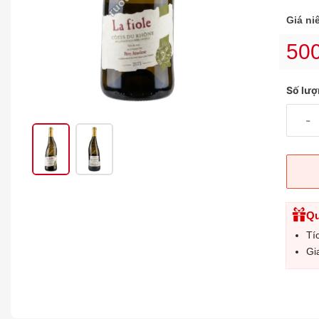
Giá ni
50
Số lư
-
Qu
Tí
Gi