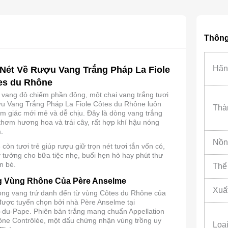
Thông 
Hãn
 Nét Về Rượu Vang Trắng Pháp La Fiole
es du Rhône
i vang đỏ chiếm phần đông, một chai vang trắng tươi
u Vang Trắng Pháp La Fiole Côtes du Rhône luôn
Thà
 giác mới mẻ và dễ chịu. Đây là dòng vang trắng
 thơm hương hoa và trái cây, rất hợp khí hậu nóng
.
Nồn
còn tươi trẻ giúp rượu giữ trọn nét tươi tắn vốn có,
lý tưởng cho bữa tiệc nhẹ, buổi hẹn hò hay phút thư
n bè.
Thể 
g Vùng Rhône Của Père Anselme
Xuấ
dòng vang trứ danh đến từ vùng Côtes du Rhône của
ược tuyển chọn bởi nhà Père Anselme tại
du-Pape. Phiên bản trắng mang chuẩn Appellation
ne Contrôlée, một dấu chứng nhận vùng trồng uy
Loạ