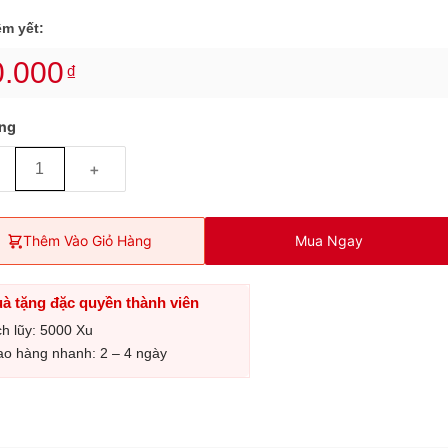
êm yết:
0.000
₫
ợng
+
Thêm Vào Giỏ Hàng
Mua Ngay
à tặng đặc quyền thành viên
ch lũy: 5000 Xu
ao hàng nhanh: 2 – 4 ngày