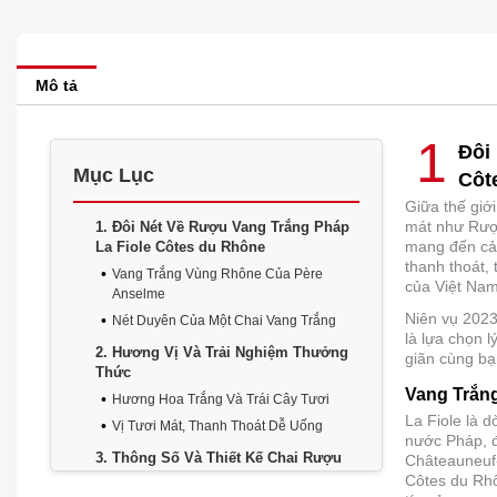
Mô tả
1
Đôi
Mục Lục
Côt
Giữa thế giớ
mát như Rượ
1
Đôi Nét Về Rượu Vang Trắng Pháp
mang đến cảm
La Fiole Côtes du Rhône
thanh thoát,
Vang Trắng Vùng Rhône Của Père
của Việt Nam
Anselme
Niên vụ 2023 
Nét Duyên Của Một Chai Vang Trắng
là lựa chọn 
2
Hương Vị Và Trải Nghiệm Thưởng
giãn cùng bạ
Thức
Vang Trắn
Hương Hoa Trắng Và Trái Cây Tươi
La Fiole là 
Vị Tươi Mát, Thanh Thoát Dễ Uống
nước Pháp, đ
3
Thông Số Và Thiết Kế Chai Rượu
Châteauneuf-
Côtes du Rhô
Thông Số Kỹ Thuật Chi Tiết