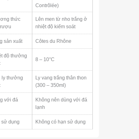
Contrôlée)
ơng thức
Lên men từ nho trắng ở
 rượu
nhiệt độ kiểm soát
g sản xuất
Côtes du Rhône
ệt độ thưởng
8 – 10°C
c
 ly thưởng
Ly vang trắng thân thon
c
(300 – 350ml)
g với đá
Không nên dùng với đá
h
lạnh
 sử dụng
Không có hạn sử dụng