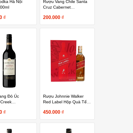
odka Hà Nội
Rượu Vang Chile Santa
700ml
Cruz Cabernet
Sauvignon 750ml
00
₫
200.000
₫
ang Đỏ Úc
Rượu Johnnie Walker
 Creek
Red Label Hộp Quà Tết
er’s Selection
2026
00
₫
450.000
₫
t Sauvignon