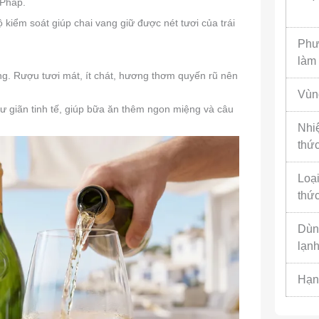
 Pháp.
 kiểm soát giúp chai vang giữ được nét tươi của trái
Phư
làm
ng. Rượu tươi mát, ít chát, hương thơm quyến rũ nên
Vùn
hư giãn tinh tế, giúp bữa ăn thêm ngon miệng và câu
Nhi
thứ
Loại
thứ
Dùn
lạn
Hạn