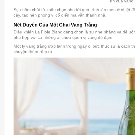
tín của vang
Thiết Kế Chai Cổ Độc Đáo
Sự chăm chút từ khâu chọn nho tới quá trình lên men ở nhiệt độ
4
Cách Thưởng Thức Và Bảo Quản
cây, tạo nên phong vị cổ điển mà vẫn thanh nhã.
Loại Ly Và Nhiệt Độ Lý Tưởng
Nét Duyên Của Một Chai Vang Trắng
Độ Say Và Cách Bảo Quản
Điều khiến La Fiole Blanc đáng chọn là sự nhẹ nhàng và dễ uố
5
Món Ăn Kết Hợp Và So Sánh Dòng
phù hợp với cả những ai chưa quen vị vang đỏ đậm.
Vang
Một ly vang trắng ướp lạnh trong ngày oi bức thực sự là cách t
Gợi Ý Món Ăn Đi Kèm
chuyện thêm rôm rả.
So Sánh Với Các Dòng Rượu Khác
6
Mua La Fiole Côtes du Rhône
Trắng Ở Đâu, Giá Bao Nhiêu
Giá Bán Và Tình Trạng Hàng
Các Sản Phẩm Cùng Loại
7
Câu Hỏi Thường Gặp