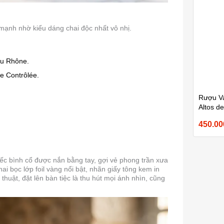
 mạnh nhờ kiểu dáng chai độc nhất vô nhị.
du Rhône.
e Contrôlée.
Rượu Va
Altos d
750ml
450.0
ếc bình cổ được nắn bằng tay, gợi vẻ phong trần xưa
hai bọc lớp foil vàng nổi bật, nhãn giấy tông kem in
huật, đặt lên bàn tiệc là thu hút mọi ánh nhìn, cũng