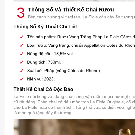
3
Thông Số Và Thiết Kế Chai Rượu
Bên cạnh hương vị tươi tắn, La Fiole còn gây ấn tượng
Thông Số Kỹ Thuật Chi Tiết
Tên sản phẩm: Rượu Vang Trắng Pháp La Fiole Côtes 
Loại rượu: Vang trắng, chuẩn Appellation Côtes du Rhôn
Nồng độ cồn: 13,5% vol.
Dung tích: 750ml.
Xuất xứ: Pháp (vùng Côtes du Rhône).
Niên vụ: 2023.
Thiết Kế Chai Cổ Độc Đáo
La Fiole nổi tiếng với dáng chai cong vặn mềm mại như một chi
cũ rất riêng. Thân chai có dấu mộc tròn La Fiole Originale, cổ c
chữ La Fiole màu đỏ thanh lịch. Tổng thể vừa cổ điển vừa nghệ t
là món quà tặng đầy ấn tượng.