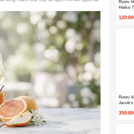
Rượu V
Halico 
120.0
Rượu V
Jacob’s
Winemak
350.0
Caberne
750ml