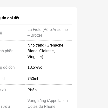
tin chi tiết
La Fiole (Père Anselme
g
– Brotte)
Nho trắng (Grenache
nh phần
Blanc, Clairette,
Viognier)
g độ cồn
13.5%vol
tích
750ml
t xứ
Pháp
Vang trắng (Appellation
i rượu
Côtes du Rhône