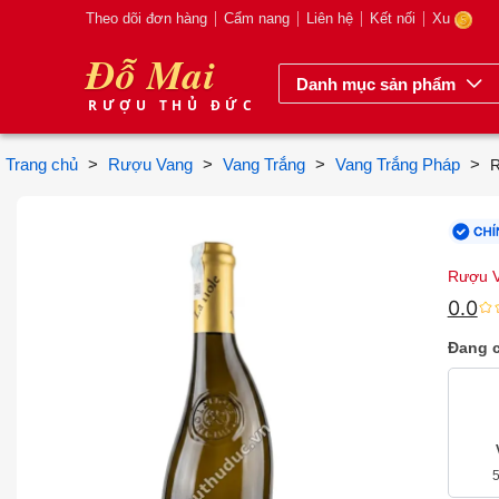
Theo dõi đơn hàng
Cẩm nang
Liên hệ
Kết nối
Xu
Đỗ Mai
Danh mục sản phẩm
RƯỢU THỦ ĐỨC
Trang chủ
>
Rượu Vang
>
Vang Trắng
>
Vang Trắng Pháp
>
R
Rượu V
0.0
Đang c