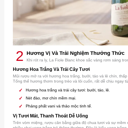
2
Hương Vị Và Trải Nghiệm Thưởng Thức
Khi rót ra ly, La Fiole Blanc khoe sắc vàng rơm sáng tr
Hương Hoa Trắng Và Trái Cây Tươi
Mũi rượu mở ra với hương hoa trắng, bưởi, táo và lê chín, thấ
Tổng thể hương thơm trong trẻo và lôi cuốn, rất dễ chịu ngay t
Hương hoa trắng và trái cây tươi: bưởi, táo, lê.
Nét đào, mơ chín mềm mại.
Phảng phất vani và thảo mộc tinh tế.
Vị Tươi Mát, Thanh Thoát Dễ Uống
Trên vòm miệng, rượu cân bằng giữa độ chua tươi và sự mềm mư
nhiều chai vang trắng trẻ thông thường. Đây là kiểu vang trắn