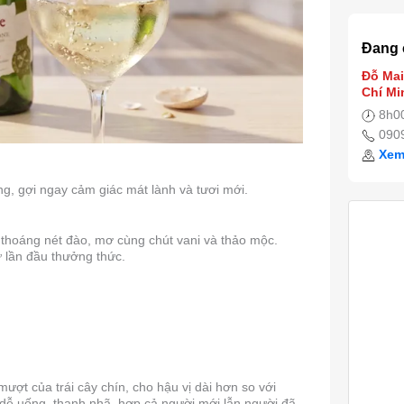
Đang 
Đỗ Mai
Chí Mi
8h00
090
Xem
ong, gợi ngay cảm giác mát lành và tươi mới.
p thoáng nét đào, mơ cùng chút vani và thảo mộc.
ừ lần đầu thưởng thức.
ợt của trái cây chín, cho hậu vị dài hơn so với
g dễ uống, thanh nhã, hợp cả người mới lẫn người đã