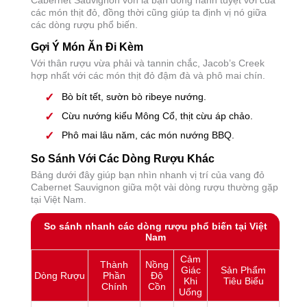
Cabernet Sauvignon vốn là bạn đồng hành tuyệt vời của
các món thịt đỏ, đồng thời cũng giúp ta định vị nó giữa
các dòng rượu phổ biến.
Gợi Ý Món Ăn Đi Kèm
Với thân rượu vừa phải và tannin chắc, Jacob’s Creek
hợp nhất với các món thịt đỏ đậm đà và phô mai chín.
Bò bít tết, sườn bò ribeye nướng.
Cừu nướng kiểu Mông Cổ, thịt cừu áp chảo.
Phô mai lâu năm, các món nướng BBQ.
So Sánh Với Các Dòng Rượu Khác
Bảng dưới đây giúp bạn nhìn nhanh vị trí của vang đỏ
Cabernet Sauvignon giữa một vài dòng rượu thường gặp
tại Việt Nam.
So sánh nhanh các dòng rượu phổ biến tại Việt
Nam
Cảm
Thành
Nồng
Giác
Sản Phẩm
Dòng Rượu
Phần
Độ
Khi
Tiêu Biểu
Chính
Cồn
Uống