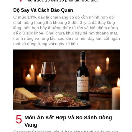
Mở trước 15 đến 20 phút để rượu thở.
Độ Say Và Cách Bảo Quản
Ở mức 14%, đây là chai vang có độ cồn nhỉnh hơn đôi
chút, uống thong thả khoảng 2 đến 3 ly là đã thấy lâng
lâng, nên bạn hãy thưởng thức từ tốn và biết điểm dừng
để giữ sức khỏe. Chai chưa khui hãy để nơi thoáng mát,
tránh nắng và rung lắc; sau khi mở nên đậy kín, cất ngăn
mát và dùng trong vài ngày kế tiếp.
5
Món Ăn Kết Hợp Và So Sánh Dòng
Vang