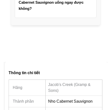
Cabernet Sauvignon uống ngay được
Hồ Chí Minh.
không?
Được, đây là dòng vang thưởng thức ngay,
mở ra dùng là hợp; nếu thích bạn có thể mở
trước 15 đến 20 phút cho rượu thoáng hương
hơn.
Thông tin chi tiết
Jacob's Creek (Gramp &
Hãng
Sons)
Thành phần
Nho Cabernet Sauvignon