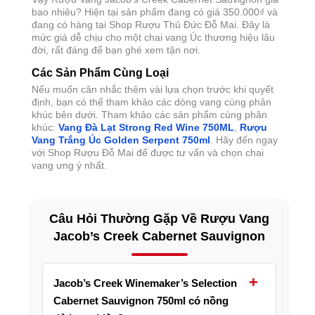
bao nhiêu? Hiện tại sản phẩm đang có giá
350.000
₫
và
đang có hàng tại Shop Rượu Thủ Đức Đỗ Mai. Đây là
mức giá dễ chịu cho một chai vang Úc thương hiệu lâu
đời, rất đáng để bạn ghé xem tận nơi.
Các Sản Phẩm Cùng Loại
Nếu muốn cân nhắc thêm vài lựa chọn trước khi quyết
định, bạn có thể tham khảo các dòng vang cùng phân
khúc bên dưới. Tham khảo các sản phẩm cùng phân
khúc:
Vang Đà Lạt Strong Red Wine 750ML
,
Rượu
Vang Trắng Úc Golden Serpent 750ml
. Hãy đến ngay
với Shop Rượu Đỗ Mai để được tư vấn và chọn chai
vang ưng ý nhất.
Câu Hỏi Thường Gặp Về Rượu Vang
Jacob’s Creek Cabernet Sauvignon
+
Jacob’s Creek Winemaker’s Selection
Cabernet Sauvignon 750ml có nồng