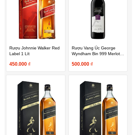
Rượu Johnnie Walker Red
Rượu Vang Úc George
Label 1 Lít
Wyndham Bin 999 Merlot
750ml
450.000
₫
500.000
₫