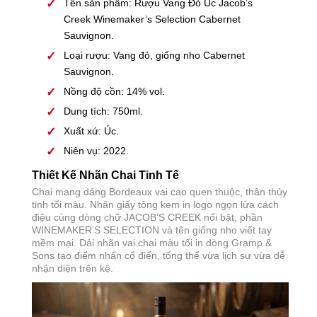
Tên sản phẩm: Rượu Vang Đỏ Úc Jacob’s
Creek Winemaker’s Selection Cabernet
Sauvignon.
Loại rượu: Vang đỏ, giống nho Cabernet
Sauvignon.
Nồng độ cồn: 14% vol.
Dung tích: 750ml.
Xuất xứ: Úc.
Niên vụ: 2022.
Thiết Kế Nhãn Chai Tinh Tế
Chai mang dáng Bordeaux vai cao quen thuộc, thân thủy
tinh tối màu. Nhãn giấy tông kem in logo ngọn lửa cách
điệu cùng dòng chữ JACOB’S CREEK nổi bật, phần
WINEMAKER’S SELECTION và tên giống nho viết tay
mềm mại. Dải nhãn vai chai màu tối in dòng Gramp &
Sons tạo điểm nhấn cổ điển, tổng thể vừa lịch sự vừa dễ
nhận diện trên kệ.