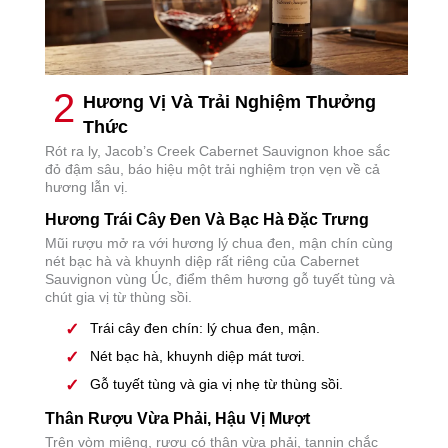
2
Hương Vị Và Trải Nghiệm Thưởng
Thức
Rót ra ly, Jacob’s Creek Cabernet Sauvignon khoe sắc
đỏ đậm sâu, báo hiệu một trải nghiệm trọn vẹn về cả
hương lẫn vị.
Hương Trái Cây Đen Và Bạc Hà Đặc Trưng
Mũi rượu mở ra với hương lý chua đen, mận chín cùng
nét bạc hà và khuynh diệp rất riêng của Cabernet
Sauvignon vùng Úc, điểm thêm hương gỗ tuyết tùng và
chút gia vị từ thùng sồi.
Trái cây đen chín: lý chua đen, mận.
Nét bạc hà, khuynh diệp mát tươi.
Gỗ tuyết tùng và gia vị nhẹ từ thùng sồi.
Thân Rượu Vừa Phải, Hậu Vị Mượt
Trên vòm miệng, rượu có thân vừa phải, tannin chắc