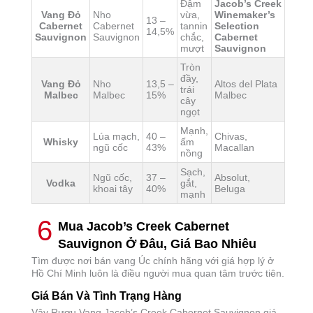
Đậm
Jacob’s Creek
Vang Đỏ
Nho
vừa,
Winemaker’s
13 –
Cabernet
Cabernet
tannin
Selection
14,5%
Sauvignon
Sauvignon
chắc,
Cabernet
mượt
Sauvignon
Tròn
đầy,
Vang Đỏ
Nho
13,5 –
Altos del Plata
trái
Malbec
Malbec
15%
Malbec
cây
ngọt
Mạnh,
Lúa mạch,
40 –
Chivas,
Whisky
ấm
ngũ cốc
43%
Macallan
nồng
Sạch,
Ngũ cốc,
37 –
Absolut,
Vodka
gắt,
khoai tây
40%
Beluga
mạnh
6
Mua Jacob’s Creek Cabernet
Sauvignon Ở Đâu, Giá Bao Nhiêu
Tìm được nơi bán vang Úc chính hãng với giá hợp lý ở
Hồ Chí Minh luôn là điều người mua quan tâm trước tiên.
Giá Bán Và Tình Trạng Hàng
Vậy Rượu Vang Jacob’s Creek Cabernet Sauvignon giá