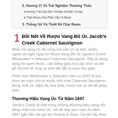
2
Hương Vị Và Trải Nghiệm Thưởng Thức
Hương Trái Cây Đen Và Bạc Hà Đặc Trưng
Thân Rượu Vừa Phải, Hậu Vị Mượt
3
Thông Số Và Thiết Kế Chai Rượu
Thông Số Kỹ Thuật Chi Tiết
1
Đôi Nét Về Rượu Vang Đỏ Úc Jacob’s
Thiết Kế Nhãn Chai Tinh Tế
Creek Cabernet Sauvignon
4
Cách Thưởng Thức Và Bảo Quản
Nhắc tới vang Úc dễ uống mà vẫn có cá tính, nhiều
Loại Ly Và Nhiệt Độ Lý Tưởng
người sẽ nghĩ ngay tới Rượu Vang Đỏ Úc Jacob’s Creek
Độ Say Và Cách Bảo Quản
Winemaker’s Selection Cabernet Sauvignon. Đây là dòng
5
Món Ăn Kết Hợp Và So Sánh Dòng Vang
vang đỏ quen thuộc, cân bằng giữa trái cây chín và nét
gỗ sồi tinh tế, hợp cả bữa tiệc lẫn ly rượu thư giãn.
Gợi Ý Món Ăn Đi Kèm
So Sánh Với Các Dòng Rượu Khác
Phiên bản Winemaker’s Selection niên vụ 2022 là lựa
chọn an toàn cho ai muốn một chai Cabernet Sauvignon
6
Mua Jacob’s Creek Cabernet Sauvignon Ở
đúng chất Úc: đậm đà vừa phải, mượt mà và rất dễ ghép
Đâu, Giá Bao Nhiêu
món.
Giá Bán Và Tình Trạng Hàng
Các Sản Phẩm Cùng Loại
Thương Hiệu Vang Úc Từ Năm 1847
7
Câu Hỏi Thường Gặp
Jacob’s Creek là một trong những thương hiệu vang nổi
tiếng nhất của nước Úc, với bề dày làm rượu từ năm
1847 gắn liền với gia tộc Gramp & Sons. Cái tên lấy theo