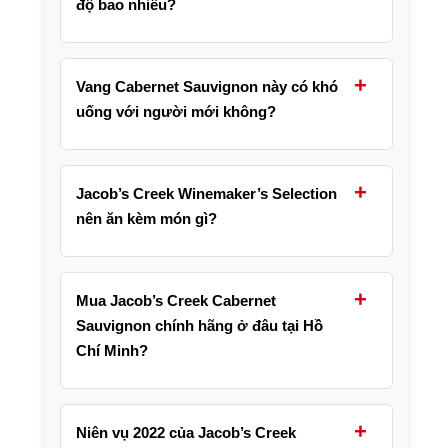
độ bao nhiêu?
Chai có nồng độ 14% vol, dung tích 750ml, là
dòng vang đỏ Cabernet Sauvignon của Úc
+
Vang Cabernet Sauvignon này có khó
với thân rượu vừa phải và hậu vị mượt.
uống với người mới không?
Không, dù có cá tính Cabernet Sauvignon rõ
nét nhưng tannin êm và hậu vị mượt nên khá
+
Jacob’s Creek Winemaker’s Selection
dễ tiếp cận, phù hợp cả người mới tập uống
nên ăn kèm món gì?
vang.
Rượu hợp nhất với bò bít tết, sườn ribeye
nướng, cừu nướng và phô mai lâu năm, cũng
+
Mua Jacob’s Creek Cabernet
rất hợp với các món BBQ.
Sauvignon chính hãng ở đâu tại Hồ
Chí Minh?
Bạn có thể ghé trực tiếp Shop Rượu Thủ Đức
Đỗ Mai để xem chai thật và được tư vấn, đây
+
Niên vụ 2022 của Jacob’s Creek
là địa chỉ bán vang chính hãng tại Thủ Đức,