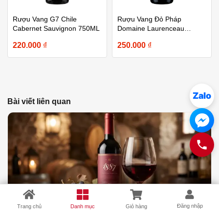
Rượu Vang G7 Chile
Rượu Vang Đỏ Pháp
Cabernet Sauvignon 750ML
Domaine Laurenceau
Bordeaux 750ml
220.000
₫
250.000
₫
Zalo
Bài viết liên quan
×
Danh Mục Sản Phẩm
Đăng nhập
Trang chủ
Danh mục
Giỏ hàng