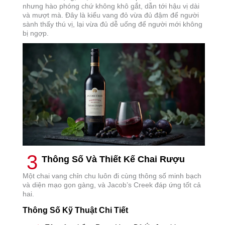
nhưng hào phóng chứ không khô gắt, dẫn tới hậu vị dài
và mượt mà. Đây là kiểu vang đỏ vừa đủ đậm để người
sành thấy thú vị, lại vừa đủ dễ uống để người mới không
bị ngợp.
3
Thông Số Và Thiết Kế Chai Rượu
Một chai vang chỉn chu luôn đi cùng thông số minh bạch
và diện mạo gọn gàng, và Jacob’s Creek đáp ứng tốt cả
hai.
Thông Số Kỹ Thuật Chi Tiết