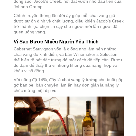
dòng suối Jacob’s Creek, nơi đặt vườn nho đầu tiên của
Johann Gramp.
Chính truyền thống lâu đời ấy giúp mỗi chai vang giữ
được sự ổn định về chất lượng, điều khiến Jacob’s Creek
trở thành lựa chọn tin cậy cho người mới lẫn người đã
quen uống vang.
Vì Sao Được Nhiều Người Yêu Thích
Cabernet Sauvignon vốn là giống nho làm nên những
chai vang đỏ kinh điển, và bản Winemaker’s Selection
thể hiện rõ nét đặc trưng đó một cách dễ tiếp cận. Rượu
đủ đậm để thấy thú vị nhưng không quá nặng, hợp với
khẩu vị số đông.
Với nồng độ 14%, đây là chai vang lý tưởng cho buổi gặp
gỡ bạn bè, bàn chuyện làm ăn hay đơn giản là nâng ly
chúc mừng một dịp vui.