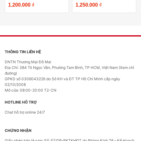
1.200.000
₫
1.250.000
₫
THÔNG TIN LIÊN HỆ
DNTN Thương Mại Đỗ Mai
Địa Chỉ: 384 Tô Ngọc Vân, Phường Tam Bình, TP HCM, Việt Nam (Xem chỉ
đường)
GPKD số 0306043226 do Sở KH và ĐT TP Hồ Chí Minh cấp ngày
02/10/2008
Mở cửa: 08:00-20:00 T2-CN
HOTLINE HỖ TRỢ
Chat hỗ trợ online 24/7
CHỨNG NHẬN
Giấy phép bán lẻ rượu Số: 57/GP-PKTKHĐT do Phòng Kinh Tế – Kế Hoạch