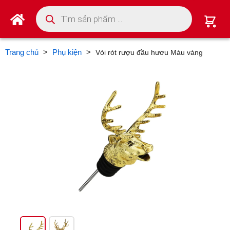
Tìm kiếm sản phẩm
Trang chủ
>
Phụ kiện
>
Vòi rót rượu đầu hươu Màu vàng