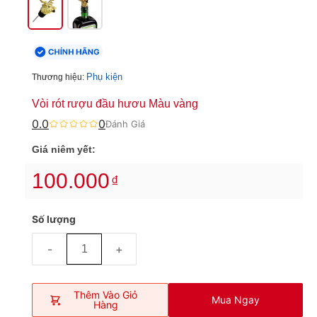
Phụ kiện
Thương hiệu:
Vòi rót rượu đầu hươu Màu vàng
0.0
0
Đánh Giá
Giá niêm yết:
100.000
₫
Số lượng
-
+
Thêm Vào Giỏ
Mua Ngay
Hàng