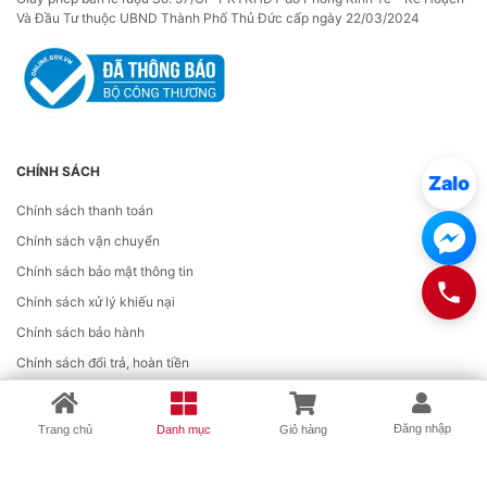
Và Đầu Tư thuộc UBND Thành Phố Thủ Đức cấp ngày 22/03/2024
CHÍNH SÁCH
Zalo
Chính sách thanh toán
Chính sách vận chuyển
Chính sách bảo mật thông tin
Chính sách xử lý khiếu nại
Chính sách bảo hành
Chính sách đổi trả, hoàn tiền
Chính sách kiểm hàng
×
Danh Mục Sản Phẩm
Hướng dẫn thanh toán VNPAY
Đăng nhập
Trang chủ
Danh mục
Giỏ hàng
Rượu Whisky
CÔNG CỤ KHÁC