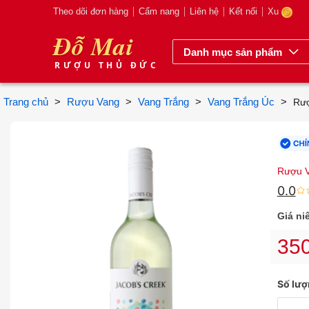
Theo dõi đơn hàng
Cẩm nang
Liên hệ
Kết nối
Xu
Đỗ Mai
Danh mục sản phẩm
RƯỢU THỦ ĐỨC
Trang chủ
>
Rượu Vang
>
Vang Trắng
>
Vang Trắng Úc
>
Rượ
Rượu V
0.0
Giá ni
35
Số lư