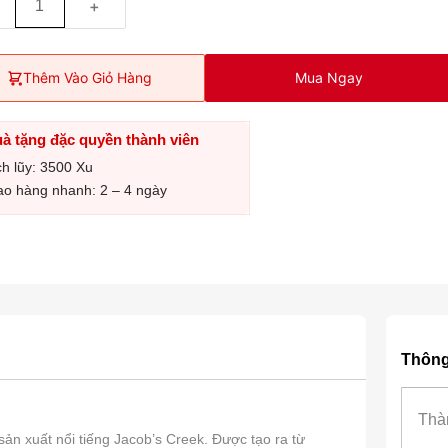
+
Thêm Vào Giỏ Hàng
Mua Ngay
à tặng đặc quyền thành viên
ch lũy: 3500 Xu
ao hàng nhanh: 2 – 4 ngày
Thông 
Thà
ản xuất nổi tiếng Jacob’s Creek. Được tạo ra từ