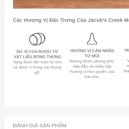
Các Hương Vị Đặc Trưng Của Jacob’s Creek M
H
HƯƠNG VỊ CẢM NHẬN
DƯ VỊ CỦA RƯỢU TỪ
TỪ MŨI
VẬT LIỆU ĐÓNG THÙNG
V
Hương thơm phong phú,
Vang được lên men từ nho
hấp dẫn và nhiều lớp
và được ủ trong các thùng
tha
hương vị hòa quyện của
gỗ.
trái nho.
ĐÁNH GIÁ SẢN PHẨM