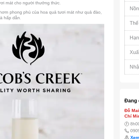
ươi mát cho người thưởng thức.
Nồn
thơm phong phú của hoa quả tươi mát như quả đào,
và hấp dẫn.
Thể 
Hạn
Xuấ
Nhậ
Đang 
Đỗ Mai
Chí Mi
8h00
090
Xem