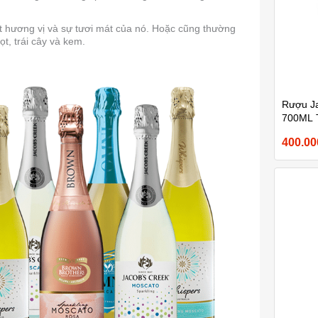
t hương vị và sự tươi mát của nó. Hoặc cũng thường
, trái cây và kem.
Rượu Ja
700ML 
Hươu
400.0