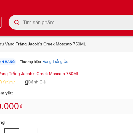
Tìm kiếm sản phẩm
u Vang Trắng Jacob’s Creek Moscato 750ML
Vang Trắng Úc
Thương hiệu:
ang Trắng Jacob’s Creek Moscato 750ML
0
Đánh Giá
êm yết:
0.000
₫
ợng