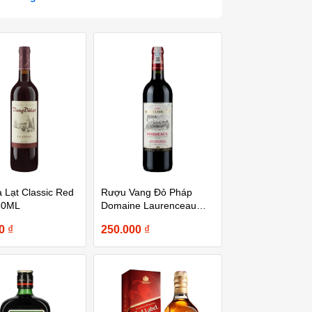
 Lạt Classic Red
Rượu Vang Đỏ Pháp
50ML
Domaine Laurenceau
Bordeaux 750ml
00
₫
250.000
₫