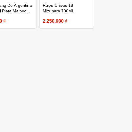
ng Đỏ Argentina
Rượu Chivas 18
el Plata Malbec
Mizunara 700ML
00
₫
2.250.000
₫