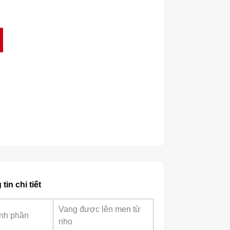
tin chi tiết
Vang được lên men từ
nh phần
nho