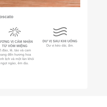
oscato
DƯ VỊ SAU KHI UỐNG
ƯƠNG VỊ CẢM NHẬN
Dư vị kéo dài, ấm.
TỪ VÒM MIỆNG
ị đào, lê, táo và cam
mang đến hương hoa
nh lịch và một làn khói
ngọt ngào, êm dịu.